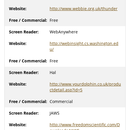
http://www.webbie.org.uk/thunder
Free
WebAnywhere
http://webinsight.cs.washington.ed
u/
Free
Hal
http://www.yourdolphin.co.uk/produ
ctdetail.asp?id=5
Commercial
JAWS
http://www.freedomscientific.com/D